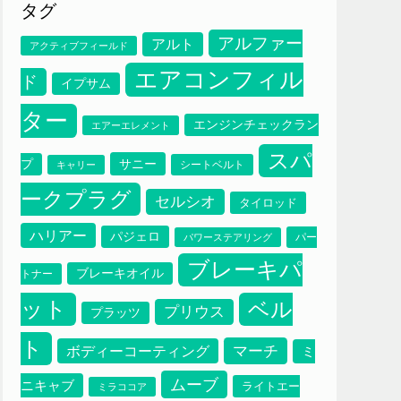
タグ
アルファー
アルト
アクティブフィールド
エアコンフィル
ド
イプサム
ター
エンジンチェックラン
エアーエレメント
スパ
サニー
プ
シートベルト
キャリー
ークプラグ
セルシオ
タイロッド
ハリアー
パジェロ
パー
パワーステアリング
ブレーキパ
ブレーキオイル
トナー
ット
ベル
プリウス
プラッツ
ト
マーチ
ボディーコーティング
ミ
ムーブ
ニキャブ
ライトエー
ミラココア