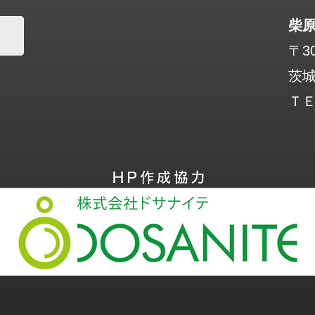
柴
〒30
茨城
ＴＥＬ