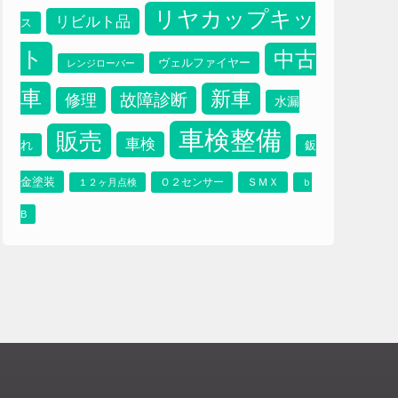
ブレーキパット
プ
ブレーキオイル
プラッツ
リヤカップキッ
リビルト品
ス
ト
中古
ヴェルファイヤー
レンジローバー
車
新車
故障診断
修理
水漏
車検整備
販売
車検
れ
鈑
金塗装
Ｏ２センサー
ＳＭＸ
１２ヶ月点検
ｂ
B