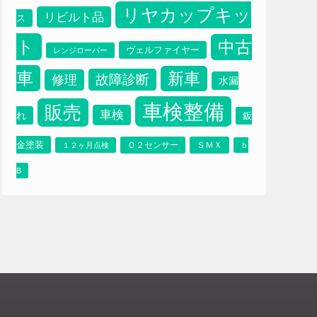
ブレーキパット
プ
ブレーキオイル
プラッツ
リヤカップキッ
リビルト品
ス
ト
中古
ヴェルファイヤー
レンジローバー
車
新車
故障診断
修理
水漏
車検整備
販売
車検
れ
鈑
金塗装
Ｏ２センサー
ＳＭＸ
１２ヶ月点検
ｂ
B