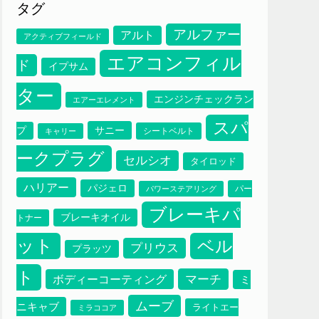
タグ
アルファー
アルト
アクティブフィールド
エアコンフィル
ド
イプサム
ター
エンジンチェックラン
エアーエレメント
スパ
サニー
プ
シートベルト
キャリー
ークプラグ
セルシオ
タイロッド
ハリアー
パジェロ
パー
パワーステアリング
ブレーキパ
ブレーキオイル
トナー
ット
ベル
プリウス
プラッツ
ト
マーチ
ボディーコーティング
ミ
ムーブ
ニキャブ
ライトエー
ミラココア