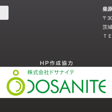
柴
〒30
茨城
ＴＥＬ