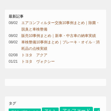
最新記事
08/02
エアコンフィルター交換10事例まとめ｜除菌・
脱臭と車検整備
08/02
販売10事例まとめ｜新車・中古車の納車実績
08/02
車検整備10事例まとめ｜ブレーキ・オイル・消
耗品の点検実績
02/08
トヨタ アクア
01/21
トヨタ ヴォクシー
り
タグ
アルファード
アルト