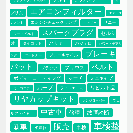
イ
アクティブフィールド
エアコンフィルター
プサム
エアーエ
サニー
エンジンチェックランプ
レメント
キャリー
スパークプラグ
セルシ
シートベルト
オ
ハリアー
タイロッド
パジェロ
パワーステアリ
ブレーキ
ブレーキオイル
パートナー
ング
パット
ベルト
プリウス
プラッツ
マーチ
ボディーコーティング
ミニキャブ
ムーブ
リビルト品
エアコンフィルター
ライトエース
ミラココア
イプサム
エアーエレメント
リヤカップキット
ヴェ
レンジローバー
中古車
故障診断
修理
ルファイヤー
車検整
販売
新車
車検
水漏れ