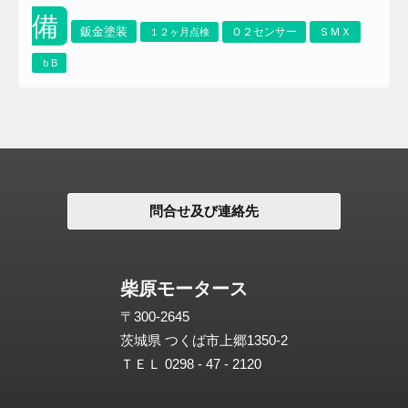
備
鈑金塗装
Ｏ２センサー
ＳＭＸ
１２ヶ月点検
ｂB
問合せ及び連絡先
柴原モータース
〒300-2645
茨城県 つくば市上郷1350-2
ＴＥＬ 0298 - 47 - 2120