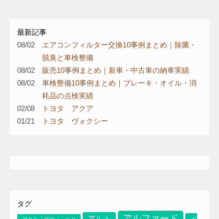
最新記事
08/02
エアコンフィルター交換10事例まとめ｜除菌・
脱臭と車検整備
08/02
販売10事例まとめ｜新車・中古車の納車実績
08/02
車検整備10事例まとめ｜ブレーキ・オイル・消
耗品の点検実績
02/08
トヨタ アクア
01/21
トヨタ ヴォクシー
り
タグ
アルファード
アルト