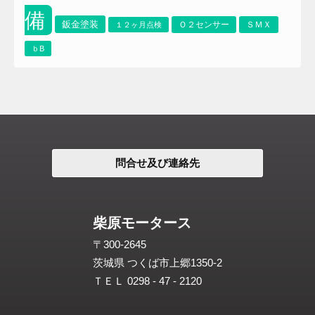
備
鈑金塗装
Ｏ２センサー
ＳＭＸ
１２ヶ月点検
ｂB
問合せ及び連絡先
柴原モータース
〒300-2645
茨城県 つくば市上郷1350-2
ＴＥＬ 0298 - 47 - 2120