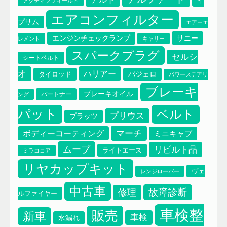
イ
アクティブフィールド
エアコンフィルター
プサム
エアーエ
サニー
エンジンチェックランプ
レメント
キャリー
スパークプラグ
セルシ
シートベルト
オ
ハリアー
タイロッド
パジェロ
パワーステアリ
ブレーキ
ブレーキオイル
パートナー
ング
パット
ベルト
プリウス
プラッツ
マーチ
ボディーコーティング
ミニキャブ
ムーブ
リビルト品
エアコンフィルター
ライトエース
ミラココア
イプサム
エアーエレメント
リヤカップキット
ヴェ
レンジローバー
中古車
故障診断
修理
ルファイヤー
車検整
販売
新車
車検
水漏れ