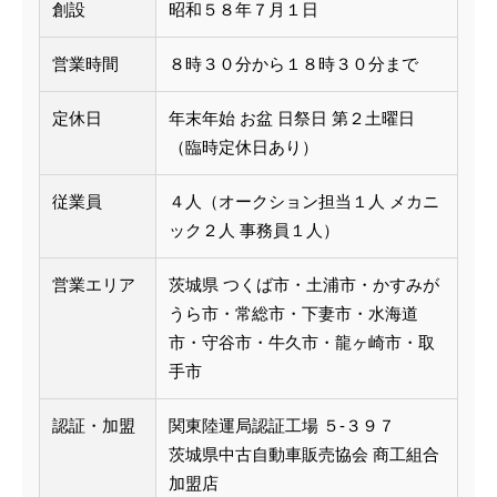
創設
昭和５８年７月１日
営業時間
８時３０分から１８時３０分まで
定休日
年末年始 お盆 日祭日 第２土曜日
（臨時定休日あり）
従業員
４人（オークション担当１人 メカニ
ック２人 事務員１人）
営業エリア
茨城県 つくば市・土浦市・かすみが
うら市・常総市・下妻市・水海道
市・守谷市・牛久市・龍ヶ崎市・取
手市
認証・加盟
関東陸運局認証工場 ５-３９７
茨城県中古自動車販売協会 商工組合
加盟店