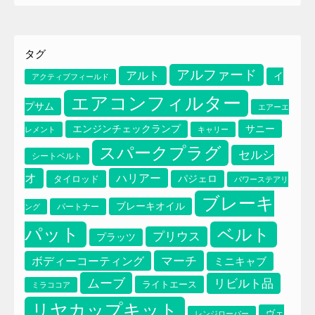
タグ
アルファード
アルト
イ
アクティブフィールド
エアコンフィルター
プサム
エアーエ
サニー
エンジンチェックランプ
レメント
キャリー
スパークプラグ
セルシ
シートベルト
オ
ハリアー
タイロッド
パジェロ
パワーステアリ
ブレーキ
ブレーキオイル
パートナー
ング
パット
ベルト
プリウス
プラッツ
マーチ
ボディーコーティング
ミニキャブ
ムーブ
リビルト品
ライトエース
ミラココア
リヤカップキット
ヴェ
レンジローバー