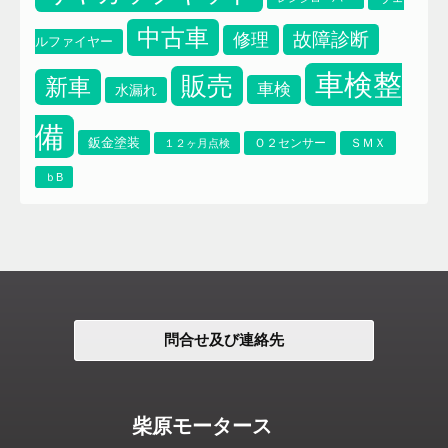
中古車
故障診断
修理
ルファイヤー
車検整
販売
新車
車検
水漏れ
備
鈑金塗装
Ｏ２センサー
ＳＭＸ
１２ヶ月点検
ｂB
問合せ及び連絡先
柴原モータース