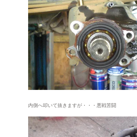
スパークプラグ
セルシオ
サニー
シートベルト
内側へ叩いて抜きますが・・・悪戦苦闘