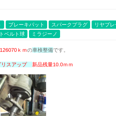
ト
ブレーキパット
スパークプラグ
リヤブレ
トベルト球
ミラジーノ
126070ｋｍ
の
車検整備
です。
グリスアップ
新品残量10.0ｍｍ