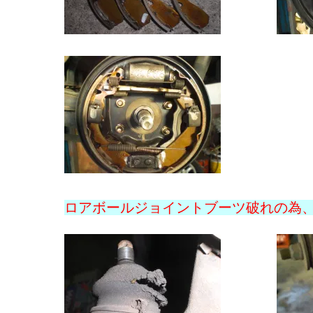
スパークプラグ
セルシオ
サニー
シートベルト
ロアボールジョイントブーツ破れの為