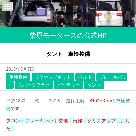
柴原モータースの公式HP
タント 車検整備
2013年3月7日
車検整備
リヤカップキット
ベルト
ブレーキパッ
ト
スパークプラグ
バッテリー
タント
平成18年 型式 Ｌ350Ｓ 走行距離
81500Ｋｍ
の
車検整
備
です。
フロントブレーキパット交換 清掃 グリスアップしまし
た。