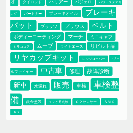
オ
ハリアー
タイロッド
パジェロ
パワーステアリ
ブレーキ
ブレーキオイル
パートナー
ング
パット
ベルト
プリウス
プラッツ
マーチ
ボディーコーティング
ミニキャブ
ムーブ
リビルト品
ライトエース
ミラココア
リヤカップキット
ヴェ
レンジローバー
中古車
故障診断
修理
ルファイヤー
車検整
販売
新車
車検
水漏れ
備
鈑金塗装
Ｏ２センサー
ＳＭＸ
１２ヶ月点検
ｂB