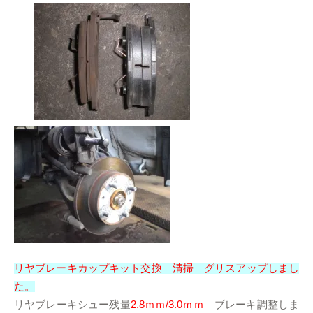
り
リヤブレーキカップキット交換 清掃 グリスアップしまし
た。
リヤブレーキシュー残量
2.8ｍｍ/3.0ｍｍ
ブレーキ調整しま