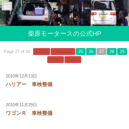
柴原モータースの公式HP
Page 27 of 30
« First
‹ Previous
25
26
27
28
29
Next ›
Last »
2010年12月13日
ハリアー 車検整備
2010年11月29日
ワゴンＲ 車検整備