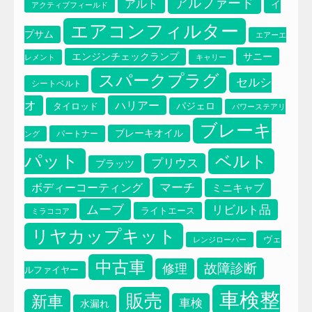
アルファード
アルト
イ
アクティブフィールド
エアコンフィルター
プサム
エアーエ
サニー
エンジンチェックランプ
レメント
キャリー
スパークプラグ
セルシ
シートベルト
オ
ハリアー
タイロッド
パジェロ
パワーステアリ
ブレーキ
ブレーキオイル
パートナー
ング
パット
ベルト
プリウス
プラッツ
マーチ
ボディーコーティング
ミニキャブ
ムーブ
リビルト品
ライトエース
ミラココア
リヤカップキット
ヴェ
レンジローバー
中古車
故障診断
修理
ルファイヤー
車検整
販売
新車
車検
水漏れ