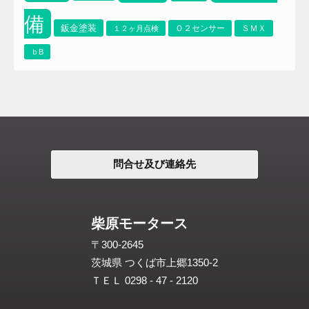
備
鈑金塗装
Ｏ２センサー
ＳＭＸ
１２ヶ月点検
ｂB
問合せ及び連絡先
柴原モータース
〒300-2645
茨城県 つくば市上郷1350-2
ＴＥＬ 0298 - 47 - 2120