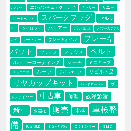
サニー
エンジンチェックランプ
レメント
キャリー
スパークプラグ
セルシ
シートベルト
オ
ハリアー
タイロッド
パジェロ
パワーステアリ
ブレーキ
ブレーキオイル
パートナー
ング
パット
ベルト
プリウス
プラッツ
マーチ
ボディーコーティング
ミニキャブ
ムーブ
リビルト品
ライトエース
ミラココア
リヤカップキット
ヴェ
レンジローバー
中古車
故障診断
修理
ルファイヤー
車検整
販売
新車
車検
水漏れ
備
鈑金塗装
Ｏ２センサー
ＳＭＸ
１２ヶ月点検