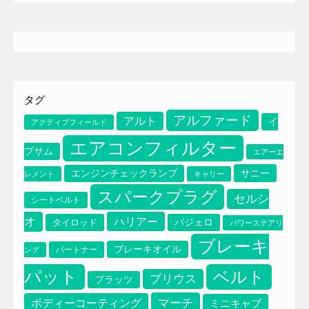
タグ
アルファード
アルト
イ
アクティブフィールド
エアコンフィルター
プサム
エアーエ
サニー
エンジンチェックランプ
レメント
キャリー
スパークプラグ
セルシ
シートベルト
オ
ハリアー
タイロッド
パジェロ
パワーステアリ
ブレーキ
ブレーキオイル
パートナー
ング
パット
ベルト
プリウス
プラッツ
マーチ
ボディーコーティング
ミニキャブ