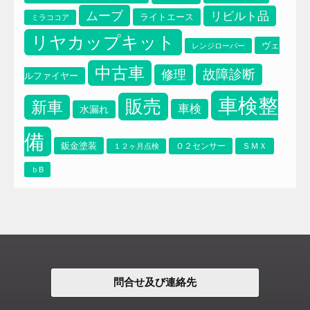
ムーブ
リビルト品
ライトエース
ミラココア
リヤカップキット
ヴェ
レンジローバー
中古車
故障診断
修理
ルファイヤー
車検整
販売
新車
車検
水漏れ
備
鈑金塗装
Ｏ２センサー
ＳＭＸ
１２ヶ月点検
ｂB
問合せ及び連絡先