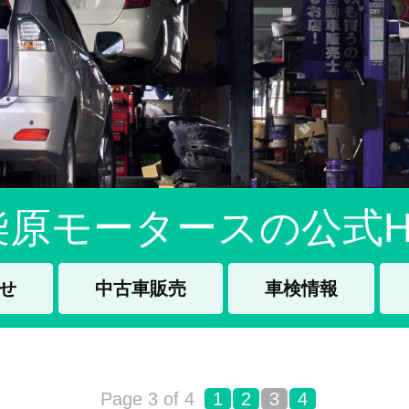
柴原モータースの公式H
せ
中古車販売
車検情報
Page 3 of 4
1
2
3
4