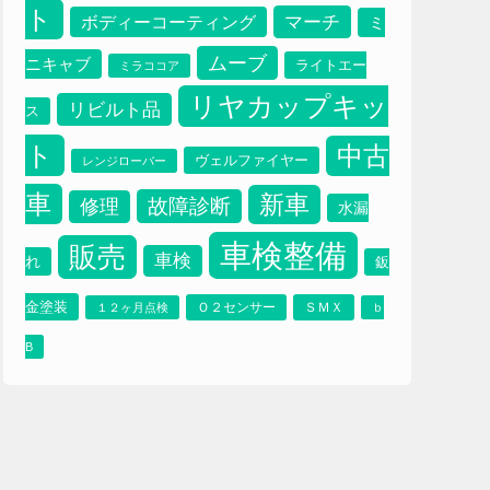
ブレーキパット
プ
ブレーキオイル
プラッツ
ト
マーチ
ボディーコーティング
ミ
ムーブ
ニキャブ
ライトエー
ミラココア
リヤカップキッ
リビルト品
ス
ト
中古
ヴェルファイヤー
レンジローバー
車
新車
故障診断
修理
水漏
車検整備
販売
車検
れ
鈑
金塗装
Ｏ２センサー
ＳＭＸ
１２ヶ月点検
ｂ
B