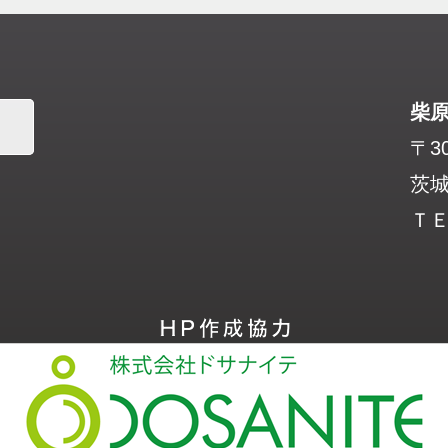
柴
〒30
茨城
ＴＥＬ