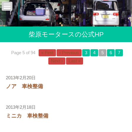
柴原モータースの公式HP
Page 5 of 94
« First
‹ Previous
3
4
5
6
7
Next ›
Last »
2013年2月20日
ノア 車検整備
2013年2月18日
ミニカ 車検整備