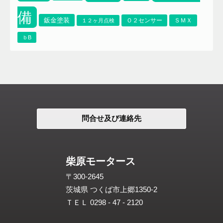
備
鈑金塗装
Ｏ２センサー
ＳＭＸ
１２ヶ月点検
ｂB
問合せ及び連絡先
柴原モータース
〒300-2645
茨城県 つくば市上郷1350-2
ＴＥＬ 0298 - 47 - 2120