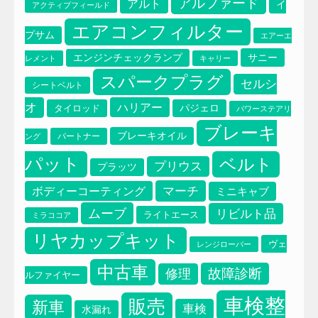
アルファード
アルト
イ
アクティブフィールド
エアコンフィルター
プサム
エアーエ
サニー
エンジンチェックランプ
レメント
キャリー
スパークプラグ
セルシ
シートベルト
オ
ハリアー
タイロッド
パジェロ
パワーステアリ
ブレーキ
ブレーキオイル
パートナー
ング
パット
ベルト
プリウス
プラッツ
マーチ
ボディーコーティング
ミニキャブ
ムーブ
リビルト品
ライトエース
ミラココア
リヤカップキット
ヴェ
レンジローバー
中古車
故障診断
修理
ルファイヤー
車検整
販売
新車
車検
水漏れ