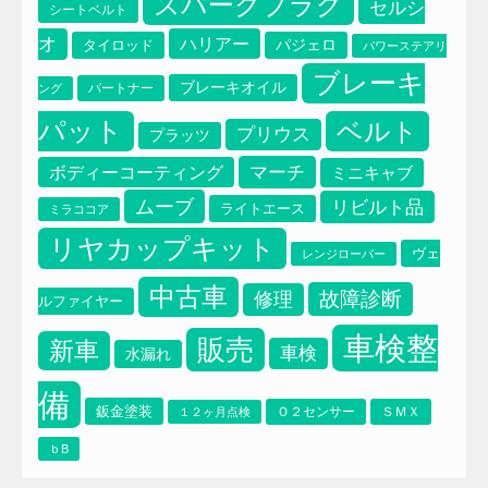
スパークプラグ
セルシ
シートベルト
オ
ハリアー
タイロッド
パジェロ
パワーステアリ
ブレーキ
ブレーキオイル
パートナー
ング
パット
ベルト
プリウス
プラッツ
マーチ
ボディーコーティング
ミニキャブ
ムーブ
リビルト品
ライトエース
ミラココア
リヤカップキット
ヴェ
レンジローバー
中古車
故障診断
修理
ルファイヤー
車検整
販売
新車
車検
水漏れ
備
鈑金塗装
Ｏ２センサー
ＳＭＸ
１２ヶ月点検
ｂB