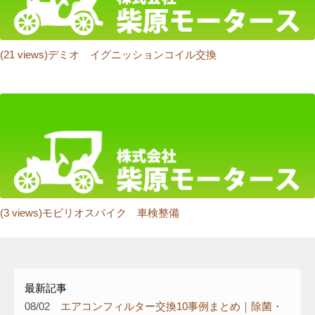
(21 views)デミオ イグニッションコイル交換
エアコンフィルター
(3 views)モビリオスパイク 車検整備
イプサム
エアーエレメント
最新記事
08/02
エアコンフィルター交換10事例まとめ｜除菌・