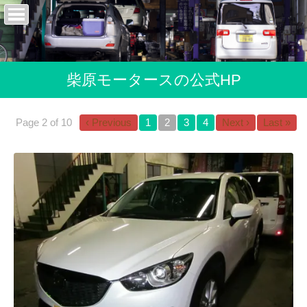
柴原モータースの公式HP
Page 2 of 10
‹ Previous
1
2
3
4
Next ›
Last »