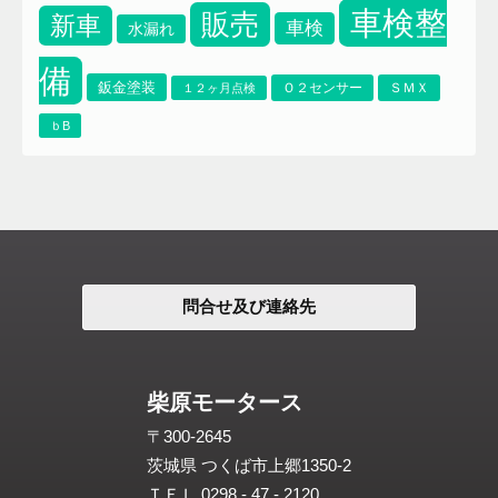
車検整
販売
新車
車検
水漏れ
備
鈑金塗装
Ｏ２センサー
ＳＭＸ
１２ヶ月点検
ｂB
問合せ及び連絡先
柴原モータース
〒300-2645
茨城県 つくば市上郷1350-2
ＴＥＬ 0298 - 47 - 2120