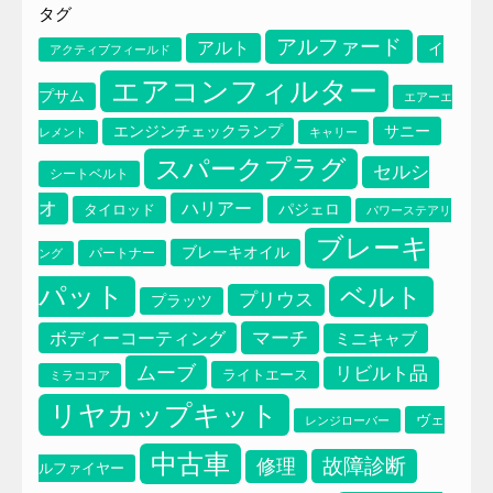
タグ
アルファード
アルト
イ
アクティブフィールド
エアコンフィルター
プサム
エアーエ
サニー
エンジンチェックランプ
レメント
キャリー
スパークプラグ
セルシ
シートベルト
オ
ハリアー
タイロッド
パジェロ
パワーステアリ
ブレーキ
ブレーキオイル
パートナー
ング
パット
ベルト
プリウス
プラッツ
マーチ
ボディーコーティング
ミニキャブ
ムーブ
リビルト品
ライトエース
ミラココア
リヤカップキット
ヴェ
レンジローバー
中古車
故障診断
修理
ルファイヤー