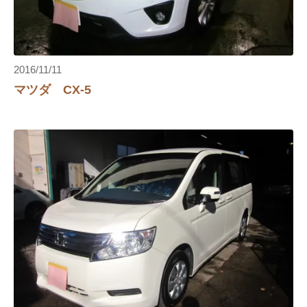
2016/11/11
マツダ CX-5
り