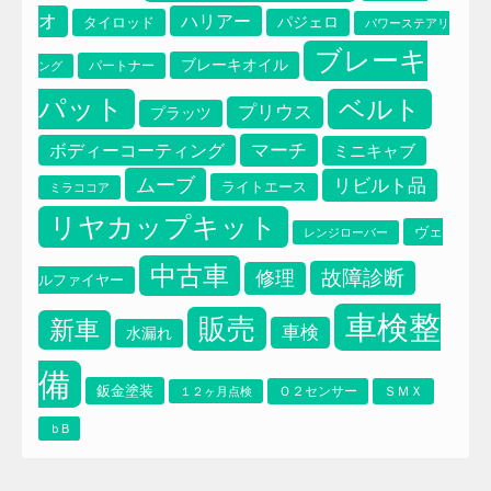
オ
ハリアー
タイロッド
パジェロ
パワーステアリ
ブレーキ
ブレーキオイル
パートナー
ング
パット
ベルト
プリウス
プラッツ
マーチ
ボディーコーティング
ミニキャブ
ムーブ
リビルト品
ライトエース
ミラココア
リヤカップキット
ヴェ
レンジローバー
中古車
故障診断
修理
ルファイヤー
車検整
販売
新車
車検
水漏れ
備
鈑金塗装
Ｏ２センサー
ＳＭＸ
１２ヶ月点検
ｂB