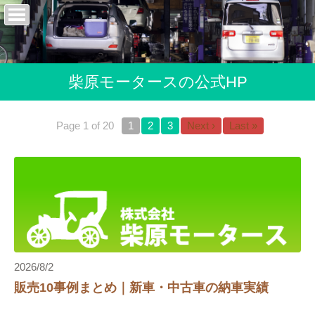
柴原モータースの公式HP
Page 1 of 20
1
2
3
Next ›
Last »
2026/8/2
販売10事例まとめ｜新車・中古車の納車実績