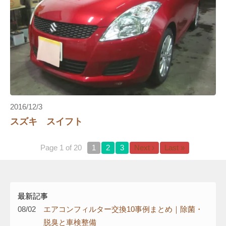
2016/12/3
スズキ スイフト
Page 1 of 20
1
2
3
Next ›
Last »
最新記事
08/02
エアコンフィルター交換10事例まとめ｜除菌・
脱臭と車検整備