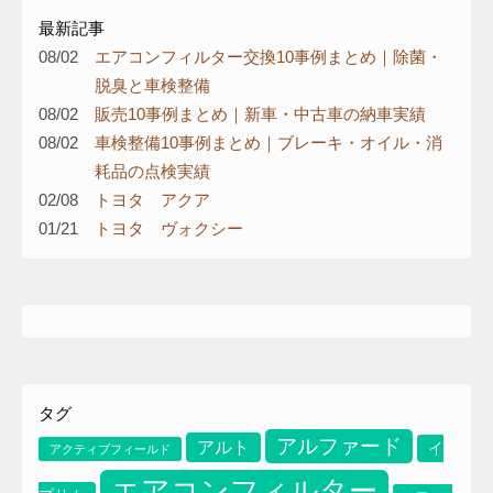
最新記事
08/02
エアコンフィルター交換10事例まとめ｜除菌・
脱臭と車検整備
08/02
販売10事例まとめ｜新車・中古車の納車実績
08/02
車検整備10事例まとめ｜ブレーキ・オイル・消
耗品の点検実績
02/08
トヨタ アクア
01/21
トヨタ ヴォクシー
り
タグ
アルファード
アルト
イ
アクティブフィールド
エアコンフィルター