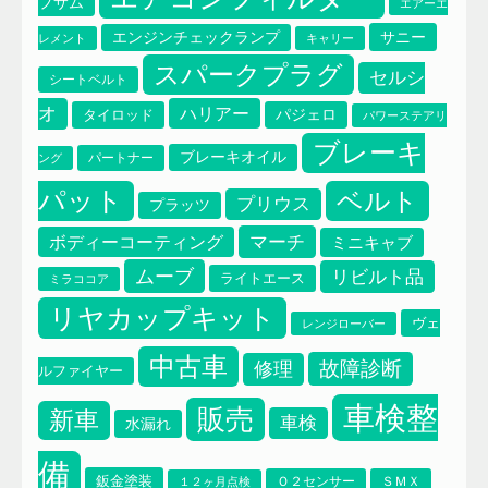
プサム
エアーエ
サニー
エンジンチェックランプ
レメント
キャリー
スパークプラグ
セルシ
シートベルト
オ
ハリアー
タイロッド
パジェロ
パワーステアリ
ブレーキ
ブレーキオイル
パートナー
ング
パット
ベルト
プリウス
プラッツ
マーチ
ボディーコーティング
ミニキャブ
ムーブ
リビルト品
ライトエース
ミラココア
リヤカップキット
エアコンフィルター
ヴェ
レンジローバー
イプサム
エアーエレメント
中古車
故障診断
修理
ルファイヤー
車検整
販売
新車
車検
水漏れ
備
鈑金塗装
Ｏ２センサー
ＳＭＸ
１２ヶ月点検