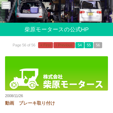
柴原モータースの公式HP
Page 56 of 56
« First
‹ Previous
54
55
56
2008/11/26
動画 ブレーキ取り付け