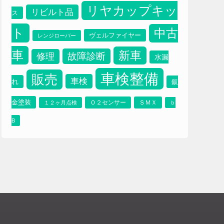
ブレーキパット
プ
ブレーキオイル
プラッツ
リヤカップキッ
リビルト品
ス
ト
中古
ヴェルファイヤー
レンジローバー
車
新車
故障診断
修理
水漏
車検整備
販売
車検
れ
鈑
金塗装
Ｏ２センサー
ＳＭＸ
１２ヶ月点検
ｂ
B