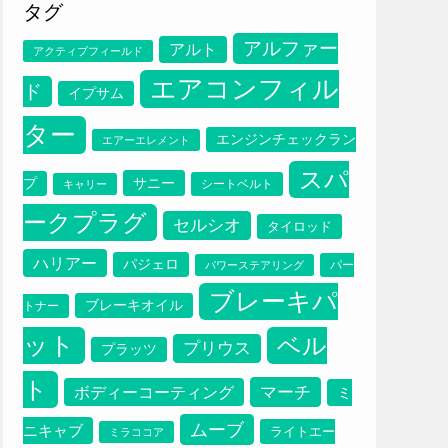
タグ
アルファー
アルト
アクティブフィールド
エアコンフィル
ド
イプサム
ター
エンジンチェックラン
エアーエレメント
スパ
サニー
プ
シートベルト
キャリー
ークプラグ
セルシオ
タイロッド
ハリアー
パジェロ
パー
パワーステアリング
ブレーキパ
ブレーキオイル
トナー
ット
ベル
プリウス
プラッツ
ト
マーチ
ボディーコーティング
ミ
ムーブ
ニキャブ
ライトエー
ミラココア