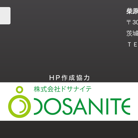
柴
〒30
茨城
ＴＥＬ