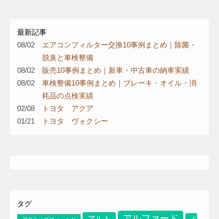
最新記事
08/02
エアコンフィルター交換10事例まとめ｜除菌・
脱臭と車検整備
08/02
販売10事例まとめ｜新車・中古車の納車実績
08/02
車検整備10事例まとめ｜ブレーキ・オイル・消
耗品の点検実績
02/08
トヨタ アクア
01/21
トヨタ ヴォクシー
り
タグ
アルファード
アルト