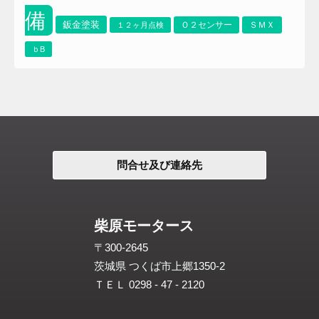
備
鈑金塗装
Ｏ２センサー
ＳＭＸ
１２ヶ月点検
ｂB
問合せ及び連絡先
柴原モータース
〒300-2645
茨城県 つくば市上郷1350-2
ＴＥＬ 0298 - 47 - 2120