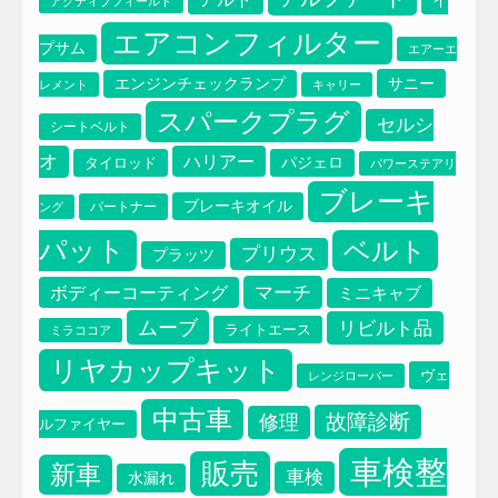
イ
アクティブフィールド
エアコンフィルター
プサム
エアーエ
サニー
エンジンチェックランプ
レメント
キャリー
スパークプラグ
セルシ
シートベルト
オ
ハリアー
タイロッド
パジェロ
パワーステアリ
ブレーキ
ブレーキオイル
パートナー
ング
パット
ベルト
プリウス
プラッツ
マーチ
ボディーコーティング
ミニキャブ
ムーブ
リビルト品
エアコンフィルター
ライトエース
ミラココア
イプサム
エアーエレメント
リヤカップキット
ヴェ
レンジローバー
中古車
故障診断
修理
ルファイヤー
車検整
販売
新車
車検
水漏れ