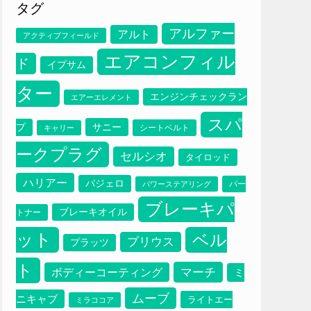
タグ
アルファー
アルト
アクティブフィールド
エアコンフィル
ド
イプサム
ター
エンジンチェックラン
エアーエレメント
スパ
サニー
プ
シートベルト
キャリー
ークプラグ
セルシオ
タイロッド
ハリアー
パジェロ
パー
パワーステアリング
ブレーキパ
ブレーキオイル
トナー
ット
ベル
プリウス
プラッツ
ト
マーチ
ボディーコーティング
ミ
ムーブ
ニキャブ
ライトエー
ミラココア