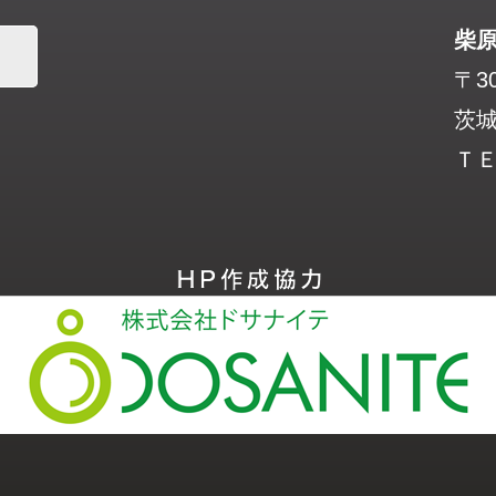
柴
〒30
茨城
ＴＥＬ