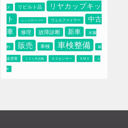
ブレーキパット
プ
ブレーキオイル
プラッツ
リヤカップキッ
リビルト品
ス
ト
中古
ヴェルファイヤー
レンジローバー
車
新車
故障診断
修理
水漏
車検整備
販売
車検
れ
鈑
金塗装
Ｏ２センサー
ＳＭＸ
１２ヶ月点検
ｂ
B