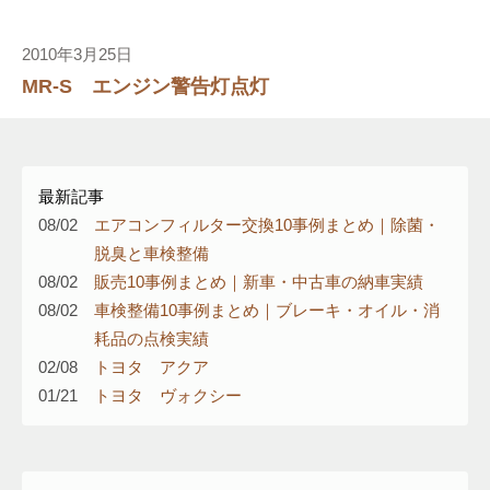
2010年3月25日
MR-S エンジン警告灯点灯
最新記事
08/02
エアコンフィルター交換10事例まとめ｜除菌・
脱臭と車検整備
08/02
販売10事例まとめ｜新車・中古車の納車実績
08/02
車検整備10事例まとめ｜ブレーキ・オイル・消
り
耗品の点検実績
02/08
トヨタ アクア
01/21
トヨタ ヴォクシー