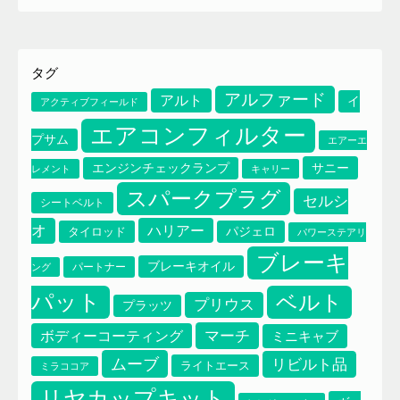
タグ
アルファード
アルト
イ
アクティブフィールド
エアコンフィルター
プサム
エアーエ
サニー
エンジンチェックランプ
レメント
キャリー
スパークプラグ
セルシ
シートベルト
オ
ハリアー
タイロッド
パジェロ
パワーステアリ
ブレーキ
エアコンフィルター
ブレーキオイル
パートナー
ング
イプサム
エアーエレメント
パット
ベルト
プリウス
プラッツ
マーチ
ボディーコーティング
ミニキャブ
ムーブ
リビルト品
ライトエース
ミラココア
リヤカップキット