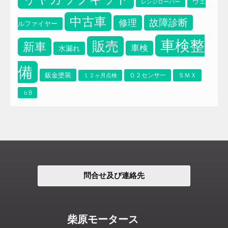
ヴェ
レンジローバー
中古車
故障診断
修理
ルファイヤー
車検整
販売
新車
車検
水漏れ
備
鈑金塗装
Ｏ２センサー
ＳＭＸ
１２ヶ月点検
ｂB
問合せ及び連絡先
柴原モータース