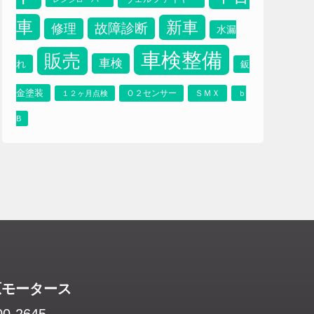
ブレーキパット
プ
ブレーキオイル
プラッツ
車
新車
故障診断
修理
水漏
車検整備
販売
車検
れ
鈑
金塗装
Ｏ２センサー
ＳＭＸ
１２ヶ月点検
ｂ
B
原モータース
0-2645