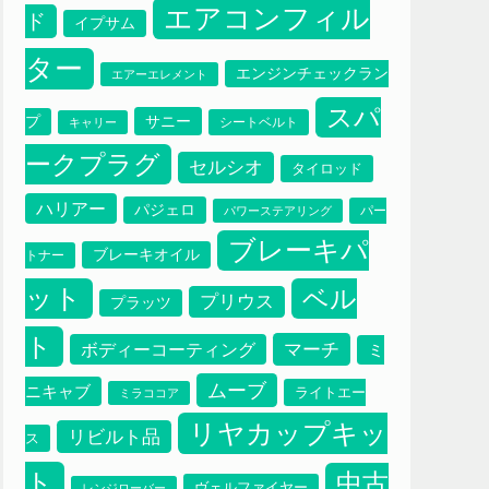
エアコンフィル
ド
イプサム
ター
エンジンチェックラン
エアーエレメント
スパ
サニー
プ
シートベルト
キャリー
ークプラグ
セルシオ
タイロッド
ハリアー
パジェロ
パー
パワーステアリング
ブレーキパ
ブレーキオイル
トナー
ット
ベル
プリウス
プラッツ
ト
マーチ
ボディーコーティング
ミ
ムーブ
ニキャブ
ライトエー
ミラココア
リヤカップキッ
リビルト品
ス
ト
中古
ヴェルファイヤー
レンジローバー