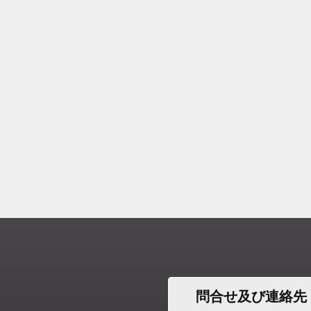
スパークプラグ
セルシオ
サニー
シートベルト
問合せ及び連絡先