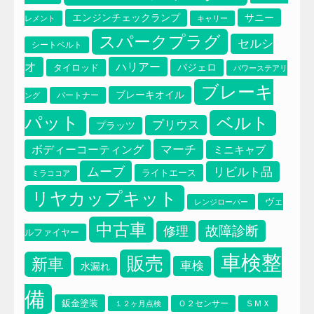
サニー
エンジンチェックランプ
レメント
キャリー
スパークプラグ
セルシ
シートベルト
オ
ハリアー
タイロッド
パジェロ
パワーステアリ
ブレーキ
ブレーキオイル
パートナー
ング
パット
ベルト
プリウス
プラッツ
マーチ
ボディーコーティング
ミニキャブ
ムーブ
リビルト品
ライトエース
ミラココア
リヤカップキット
ヴェ
レンジローバー
中古車
故障診断
修理
ルファイヤー
車検整
販売
新車
車検
水漏れ
備
鈑金塗装
Ｏ２センサー
ＳＭＸ
１２ヶ月点検